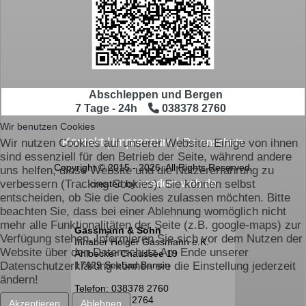
Abschleppen und Bergen
7 Tage - 24h
038378 2760
Wir benutzen Cookies
Kontakt
|
Impressum
|
Wir nutzen Cookies auf unserer Website. Einige von ihnen
Datenschutz
sind essenziell für den Betrieb der Seite, während andere
Copyright © 2015 - 2026. All Rights Reserved.
uns helfen, diese Website und die Nutzererfahrung zu
verbessern (Tracking Cookies). Sie können selbst
usedom-web.de
created by
entscheiden, ob Sie die Cookies zulassen möchten. Bitte
beachten Sie, dass bei einer Ablehnung womöglich nicht
mehr alle Funktionalitäten der Seite (z.B. google-maps) zur
Gassmann & Sohn
Verfügung stehen. Informieren Sie sich vor dem Nutzen der
Inhaber Holger Gassmann e.K.
Website über den Datenschutz Am Ende unserer
Ahlbecker Chaussee 19
Datenschutzerklärung können sie die Einstellung jederzeit
17429 Seebad Bansin
ändern!
Telefon: 038378 2760
Fax: 038378 2764
Akzeptieren
Ablehnen