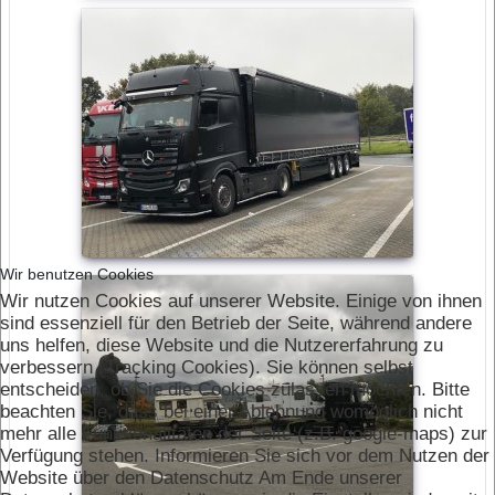
Wir benutzen Cookies
Wir nutzen Cookies auf unserer Website. Einige von ihnen
sind essenziell für den Betrieb der Seite, während andere
uns helfen, diese Website und die Nutzererfahrung zu
verbessern (Tracking Cookies). Sie können selbst
entscheiden, ob Sie die Cookies zulassen möchten. Bitte
beachten Sie, dass bei einer Ablehnung womöglich nicht
mehr alle Funktionalitäten der Seite (z.B. google-maps) zur
Verfügung stehen. Informieren Sie sich vor dem Nutzen der
Website über den Datenschutz Am Ende unserer